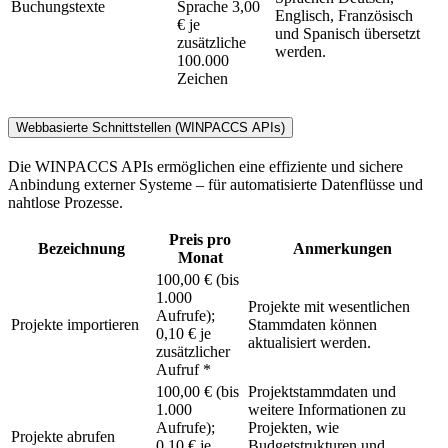
Buchungstexte
Sprache 3,00
Englisch, Französisch
€ je
und Spanisch übersetzt
zusätzliche
werden.
100.000
Zeichen
Webbasierte Schnittstellen (WINPACCS APIs)
Die WINPACCS APIs ermöglichen eine effiziente und sichere
Anbindung externer Systeme – für automatisierte Datenflüsse und
nahtlose Prozesse.
Preis pro
Bezeichnung
Anmerkungen
Monat
100,00 € (bis
1.000
Projekte mit wesentlichen
Aufrufe);
Projekte importieren
Stammdaten können
0,10 € je
aktualisiert werden.
zusätzlicher
Aufruf *
100,00 € (bis
Projektstammdaten und
1.000
weitere Informationen zu
Aufrufe);
Projekten, wie
Projekte abrufen
0,10 € je
Budgetstrukturen und