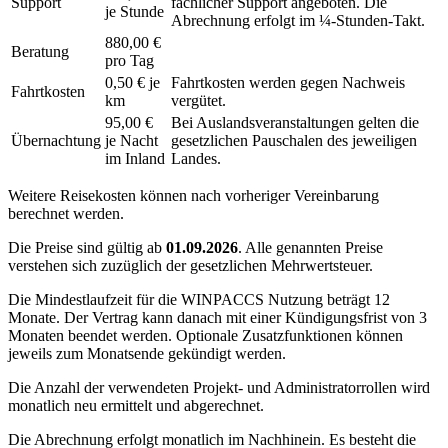
Support
fachlicher Support angeboten. Die
je Stunde
Abrechnung erfolgt im ¼-Stunden-Takt.
880,00 €
Beratung
pro Tag
0,50 € je
Fahrtkosten werden gegen Nachweis
Fahrtkosten
km
vergütet.
95,00 €
Bei Auslandsveranstaltungen gelten die
Übernachtung
je Nacht
gesetzlichen Pauschalen des jeweiligen
im Inland
Landes.
Weitere Reisekosten können nach vorheriger Vereinbarung
berechnet werden.
Die Preise sind gültig ab
01.09.2026
. Alle genannten Preise
verstehen sich zuzüglich der gesetzlichen Mehrwertsteuer.
Die Mindestlaufzeit für die WINPACCS Nutzung beträgt 12
Monate. Der Vertrag kann danach mit einer Kündigungsfrist von 3
Monaten beendet werden. Optionale Zusatzfunktionen können
jeweils zum Monatsende gekündigt werden.
Die Anzahl der verwendeten Projekt- und Administratorrollen wird
monatlich neu ermittelt und abgerechnet.
Die Abrechnung erfolgt monatlich im Nachhinein. Es besteht die