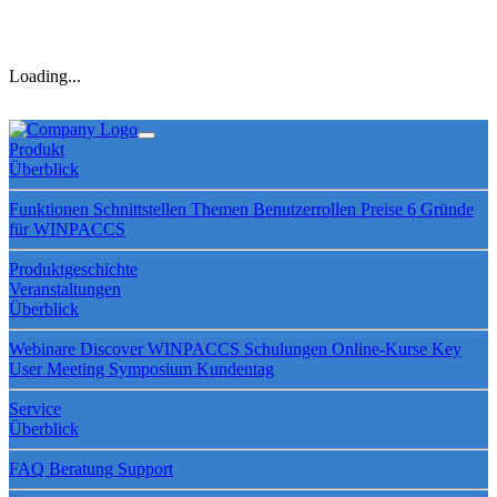
Loading...
Produkt
Überblick
Funktionen
Schnittstellen
Themen
Benutzerrollen
Preise
6 Gründe
für WINPACCS
Produktgeschichte
Veranstaltungen
Überblick
Webinare
Discover WINPACCS
Schulungen
Online-Kurse
Key
User Meeting
Symposium
Kundentag
Service
Überblick
FAQ
Beratung
Support