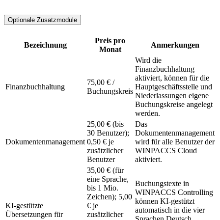
Optionale Zusatzmodule
Preis pro
Bezeichnung
Anmerkungen
Monat
Wird die
Finanzbuchhaltung
aktiviert, können für die
75,00 € /
Finanzbuchhaltung
Hauptgeschäftsstelle und
Buchungskreis
Niederlassungen eigene
Buchungskreise angelegt
werden.
25,00 € (bis
Das
30 Benutzer);
Dokumentenmanagement
Dokumentenmanagement
0,50 € je
wird für alle Benutzer der
zusätzlicher
WINPACCS Cloud
Benutzer
aktiviert.
35,00 € (für
eine Sprache,
Buchungstexte in
bis 1 Mio.
WINPACCS Controlling
Zeichen); 5,00
können KI-gestützt
KI-gestützte
€ je
automatisch in die vier
Übersetzungen für
zusätzlicher
Sprachen Deutsch,