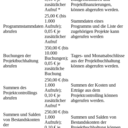
zusätzlicher
Projektfinanzierungen,
Aufruf *
können abgerufen werden.
25,00 € (bis
1.000
Stammdaten eines
Programmstammdaten
Aufrufe);
Programms und die Liste der
abrufen
0,05 € je
zugehörigen Projekte kann
zusätzlicher
abgerufen werden
Aufruf
350,00 € (bis
10.000
Buchungen der
Tages- und Monatsabschlüsse
Buchungen);
Projektbuchhaltung
aus der Projektbuchhaltung
0,05 € je
abrufen
können abgerufen werden.
zusätzliche
Buchung
250,00 € (bis
1.000
Summen der Kosten und
Summen des
Aufrufe);
Erträge aus dem
Projektcontrollings
0,10 € je
Projektcontrolling können
abrufen
zusätzlicher
abgerufen werden.
Aufruf *
250,00 € (bis
Summen und Salden
1.000
Summen und Salden von
von Bestandskonten
Aufrufe);
Bestandskonten der
der
0,10 € je
Projektbuchhaltung können