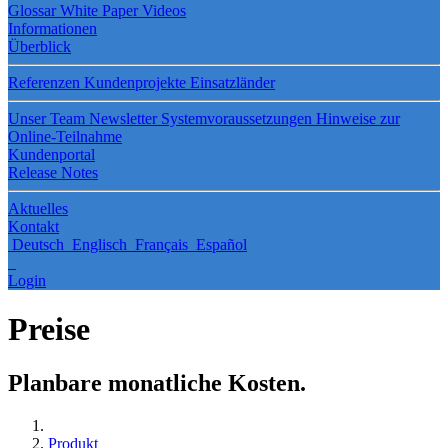
Glossar
White Paper
Videos
Informationen
Überblick
Referenzen
Kundenprojekte
Einsatzländer
Unser Team
Newsletter
Systemvoraussetzungen
Hinweise zur
Online-Teilnahme
Kundenportal
Release Notes
Aktuelles
Kontakt
Deutsch
Englisch
Français
Español
Login
Preise
Planbare monatliche Kosten.
Produkt