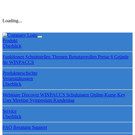
Loading...
Produkt
Überblick
Funktionen
Schnittstellen
Themen
Benutzerrollen
Preise
6 Gründe
für WINPACCS
Produktgeschichte
Veranstaltungen
Überblick
Webinare
Discover WINPACCS
Schulungen
Online-Kurse
Key
User Meeting
Symposium
Kundentag
Service
Überblick
FAQ
Beratung
Support