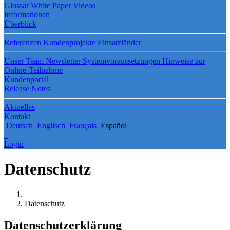
Glossar
White Paper
Videos
Informationen
Überblick
Referenzen
Kundenprojekte
Einsatzländer
Unser Team
Newsletter
Systemvoraussetzungen
Hinweise zur
Online-Teilnahme
Kundenportal
Release Notes
Aktuelles
Kontakt
Deutsch
Englisch
Français
Español
Login
Datenschutz
Datenschutz
Datenschutzerklärung