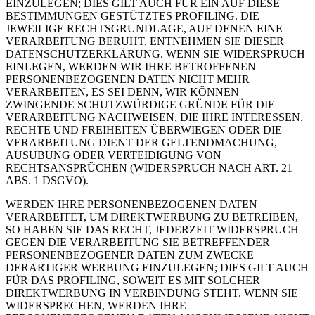
EINZULEGEN; DIES GILT AUCH FÜR EIN AUF DIESE
BESTIMMUNGEN GESTÜTZTES PROFILING. DIE
JEWEILIGE RECHTSGRUNDLAGE, AUF DENEN EINE
VERARBEITUNG BERUHT, ENTNEHMEN SIE DIESER
DATENSCHUTZERKLÄRUNG. WENN SIE WIDERSPRUCH
EINLEGEN, WERDEN WIR IHRE BETROFFENEN
PERSONENBEZOGENEN DATEN NICHT MEHR
VERARBEITEN, ES SEI DENN, WIR KÖNNEN
ZWINGENDE SCHUTZWÜRDIGE GRÜNDE FÜR DIE
VERARBEITUNG NACHWEISEN, DIE IHRE INTERESSEN,
RECHTE UND FREIHEITEN ÜBERWIEGEN ODER DIE
VERARBEITUNG DIENT DER GELTENDMACHUNG,
AUSÜBUNG ODER VERTEIDIGUNG VON
RECHTSANSPRÜCHEN (WIDERSPRUCH NACH ART. 21
ABS. 1 DSGVO).
WERDEN IHRE PERSONENBEZOGENEN DATEN
VERARBEITET, UM DIREKTWERBUNG ZU BETREIBEN,
SO HABEN SIE DAS RECHT, JEDERZEIT WIDERSPRUCH
GEGEN DIE VERARBEITUNG SIE BETREFFENDER
PERSONENBEZOGENER DATEN ZUM ZWECKE
DERARTIGER WERBUNG EINZULEGEN; DIES GILT AUCH
FÜR DAS PROFILING, SOWEIT ES MIT SOLCHER
DIREKTWERBUNG IN VERBINDUNG STEHT. WENN SIE
WIDERSPRECHEN, WERDEN IHRE