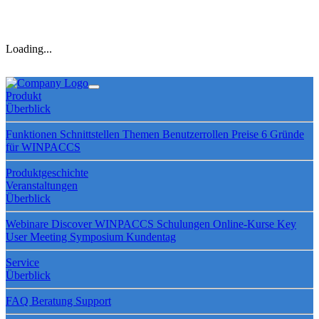
Loading...
Produkt
Überblick
Funktionen
Schnittstellen
Themen
Benutzerrollen
Preise
6 Gründe
für WINPACCS
Produktgeschichte
Veranstaltungen
Überblick
Webinare
Discover WINPACCS
Schulungen
Online-Kurse
Key
User Meeting
Symposium
Kundentag
Service
Überblick
FAQ
Beratung
Support