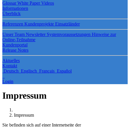
Glossar
White Paper
Videos
Informationen
Überblick
Referenzen
Kundenprojekte
Einsatzländer
Unser Team
Newsletter
Systemvoraussetzungen
Hinweise zur
Online-Teilnahme
Kundenportal
Release Notes
Aktuelles
Kontakt
Deutsch
Englisch
Français
Español
Login
Impressum
Impressum
Sie befinden sich auf einer Internetseite der