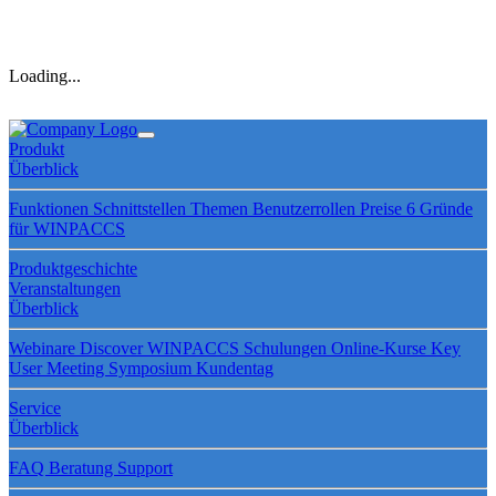
Loading...
Produkt
Überblick
Funktionen
Schnittstellen
Themen
Benutzerrollen
Preise
6 Gründe
für WINPACCS
Produktgeschichte
Veranstaltungen
Überblick
Webinare
Discover WINPACCS
Schulungen
Online-Kurse
Key
User Meeting
Symposium
Kundentag
Service
Überblick
FAQ
Beratung
Support