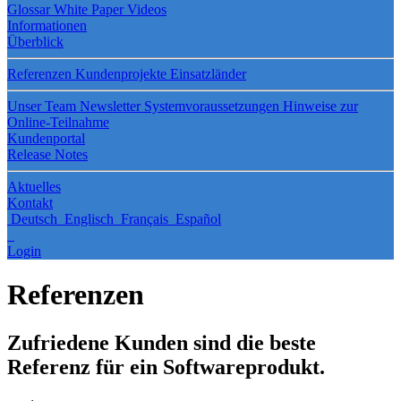
Glossar
White Paper
Videos
Informationen
Überblick
Referenzen
Kundenprojekte
Einsatzländer
Unser Team
Newsletter
Systemvoraussetzungen
Hinweise zur
Online-Teilnahme
Kundenportal
Release Notes
Aktuelles
Kontakt
Deutsch
Englisch
Français
Español
Login
Referenzen
Zufriedene Kunden sind die beste
Referenz für ein Softwareprodukt.