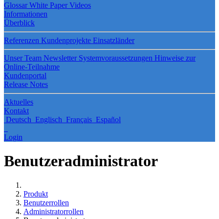
Glossar
White Paper
Videos
Informationen
Überblick
Referenzen
Kundenprojekte
Einsatzländer
Unser Team
Newsletter
Systemvoraussetzungen
Hinweise zur
Online-Teilnahme
Kundenportal
Release Notes
Aktuelles
Kontakt
Deutsch
Englisch
Français
Español
Login
Benutzeradministrator
Produkt
Benutzerrollen
Administratorrollen