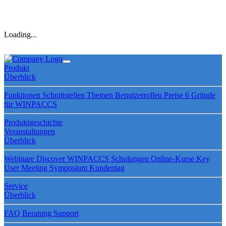
Loading...
Produkt
Überblick
Funktionen
Schnittstellen
Themen
Benutzerrollen
Preise
6 Gründe
für WINPACCS
Produktgeschichte
Veranstaltungen
Überblick
Webinare
Discover WINPACCS
Schulungen
Online-Kurse
Key
User Meeting
Symposium
Kundentag
Service
Überblick
FAQ
Beratung
Support