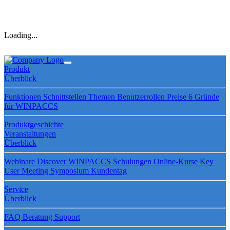
Loading...
Produkt
Überblick
Funktionen
Schnittstellen
Themen
Benutzerrollen
Preise
6 Gründe
für WINPACCS
Produktgeschichte
Veranstaltungen
Überblick
Webinare
Discover WINPACCS
Schulungen
Online-Kurse
Key
User Meeting
Symposium
Kundentag
Service
Überblick
FAQ
Beratung
Support