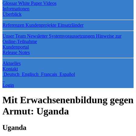
Glossar
White Paper
Videos
Informationen
Überblick
Referenzen
Kundenprojekte
Einsatzländer
Unser Team
Newsletter
Systemvoraussetzungen
Hinweise zur
Online-Teilnahme
Kundenportal
Release Notes
Aktuelles
Kontakt
Deutsch
Englisch
Français
Español
Login
Mit Erwachsenenbildung gegen
Armut: Uganda
Uganda