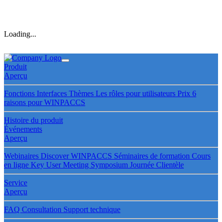
Loading...
Produit
Aperçu
Fonctions
Interfaces
Thèmes
Les rôles pour utilisateurs
Prix
6
raisons pour WINPACCS
Histoire du produit
Événements
Aperçu
Webinaires
Discover WINPACCS
Séminaires de formation
Cours
en ligne
Key User Meeting
Symposium
Journée Clientèle
Service
Aperçu
FAQ
Consultation
Support technique