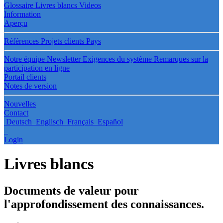
Glossaire
Livres blancs
Videos
Information
Aperçu
Références
Projets clients
Pays
Notre équipe
Newsletter
Exigences du système
Remarques sur la
participation en ligne
Portail clients
Notes de version
Nouvelles
Contact
Deutsch
Englisch
Français
Español
Login
Livres blancs
Documents de valeur pour
l'approfondissement des connaissances.