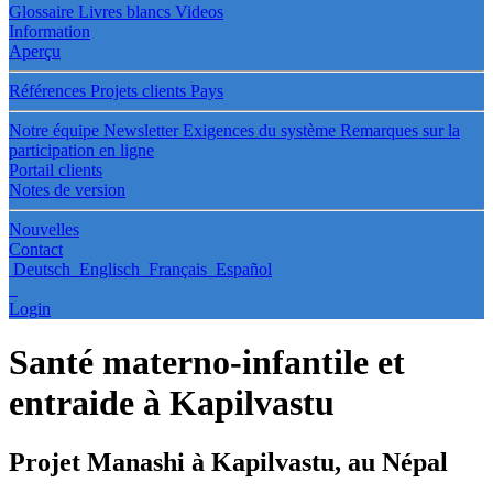
Glossaire
Livres blancs
Videos
Information
Aperçu
Références
Projets clients
Pays
Notre équipe
Newsletter
Exigences du système
Remarques sur la
participation en ligne
Portail clients
Notes de version
Nouvelles
Contact
Deutsch
Englisch
Français
Español
Login
Santé materno-infantile et
entraide à Kapilvastu
Projet Manashi à Kapilvastu, au Népal