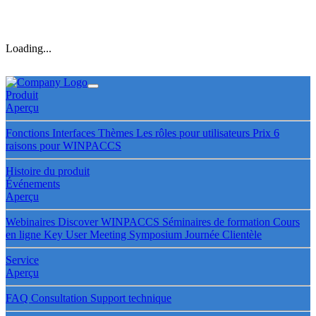
Loading...
Produit
Aperçu
Fonctions
Interfaces
Thèmes
Les rôles pour utilisateurs
Prix
6
raisons pour WINPACCS
Histoire du produit
Événements
Aperçu
Webinaires
Discover WINPACCS
Séminaires de formation
Cours
en ligne
Key User Meeting
Symposium
Journée Clientèle
Service
Aperçu
FAQ
Consultation
Support technique