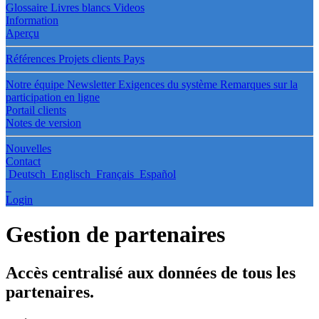
Glossaire
Livres blancs
Videos
Information
Aperçu
Références
Projets clients
Pays
Notre équipe
Newsletter
Exigences du système
Remarques sur la
participation en ligne
Portail clients
Notes de version
Nouvelles
Contact
Deutsch
Englisch
Français
Español
Login
Gestion de partenaires
Accès centralisé aux données de tous les
partenaires.