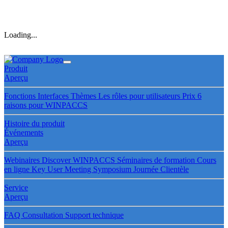
Loading...
Produit
Aperçu
Fonctions
Interfaces
Thèmes
Les rôles pour utilisateurs
Prix
6
raisons pour WINPACCS
Histoire du produit
Événements
Aperçu
Webinaires
Discover WINPACCS
Séminaires de formation
Cours
en ligne
Key User Meeting
Symposium
Journée Clientèle
Service
Aperçu
FAQ
Consultation
Support technique