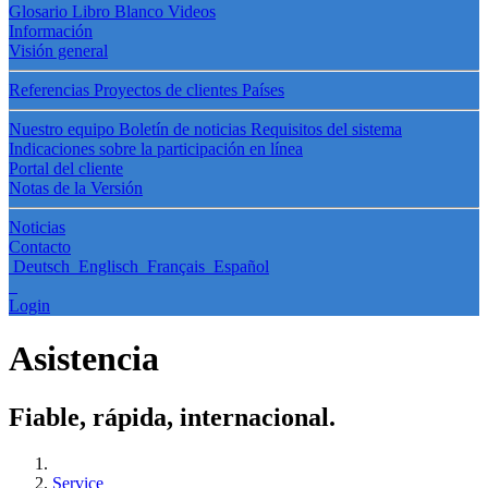
Glosario
Libro Blanco
Videos
Información
Visión general
Referencias
Proyectos de clientes
Países
Nuestro equipo
Boletín de noticias
Requisitos del sistema
Indicaciones sobre la participación en línea
Portal del cliente
Notas de la Versión
Noticias
Contacto
Deutsch
Englisch
Français
Español
Login
Asistencia
Fiable, rápida, internacional.
Service