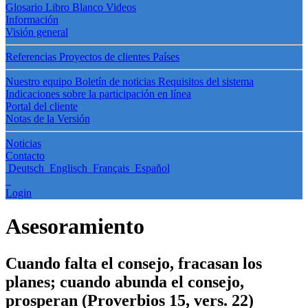
Glosario
Libro Blanco
Videos
Información
Visión general
Referencias
Proyectos de clientes
Países
Nuestro equipo
Boletín de noticias
Requisitos del sistema
Indicaciones sobre la participación en línea
Portal del cliente
Notas de la Versión
Noticias
Contacto
Deutsch
Englisch
Français
Español
Login
Asesoramiento
Cuando falta el consejo, fracasan los
planes; cuando abunda el consejo,
prosperan (Proverbios 15, vers. 22)