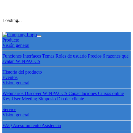
Loading...
Producto
Visión general
Funciones
Interfaces
Temas
Roles de usuario
Precios
6 razones que
avalan WINPACCS
Historia del producto
Eventos
Visión general
Webinarios
Discover WINPACCS
Capacitaciones
Cursos online
Key User Meeting
Simposio
Día del cliente
Service
Visión general
FAQ
Asesoramiento
Asistencia