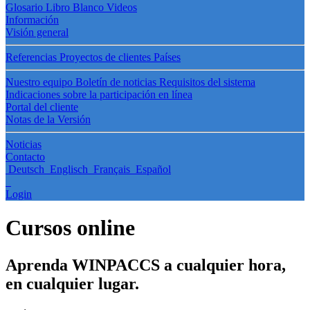
Glosario
Libro Blanco
Videos
Información
Visión general
Referencias
Proyectos de clientes
Países
Nuestro equipo
Boletín de noticias
Requisitos del sistema
Indicaciones sobre la participación en línea
Portal del cliente
Notas de la Versión
Noticias
Contacto
Deutsch
Englisch
Français
Español
Login
Cursos online
Aprenda WINPACCS a cualquier hora,
en cualquier lugar.