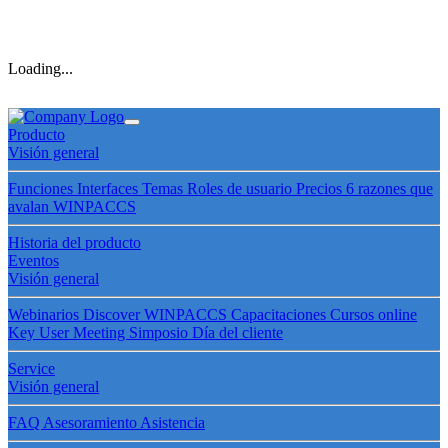
Loading...
Producto
Visión general
Funciones
Interfaces
Temas
Roles de usuario
Precios
6 razones que
avalan WINPACCS
Historia del producto
Eventos
Visión general
Webinarios
Discover WINPACCS
Capacitaciones
Cursos online
Key User Meeting
Simposio
Día del cliente
Service
Visión general
FAQ
Asesoramiento
Asistencia