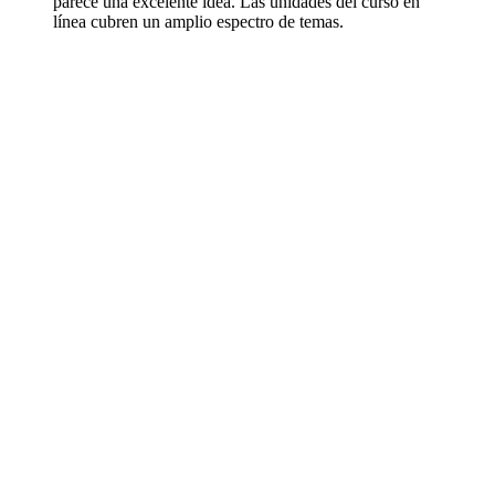
parece una excelente idea. Las unidades del curso en
línea cubren un amplio espectro de temas.