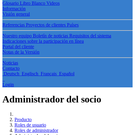
Glosario
Libro Blanco
Videos
Información
Visión general
Referencias
Proyectos de clientes
Países
Nuestro equipo
Boletín de noticias
Requisitos del sistema
Indicaciones sobre la participación en línea
Portal del cliente
Notas de la Versión
Noticias
Contacto
Deutsch
Englisch
Français
Español
Login
Administrador del socio
Producto
Roles de usuario
Roles de administrador