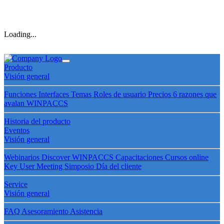
Loading...
Producto
Visión general
Funciones
Interfaces
Temas
Roles de usuario
Precios
6 razones que
avalan WINPACCS
Historia del producto
Eventos
Visión general
Webinarios
Discover WINPACCS
Capacitaciones
Cursos online
Key User Meeting
Simposio
Día del cliente
Service
Visión general
FAQ
Asesoramiento
Asistencia