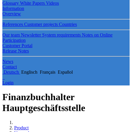
Glossary
White Papers
Videos
Information
Overview
References
Customer projects
Countries
Our team
Newsletter
System requirements
Notes on Online
Participation
Customer Portal
Release Notes
News
Contact
Deutsch
Englisch
Français
Español
Login
Finanzbuchhalter
Hauptgeschäftsstelle
Product