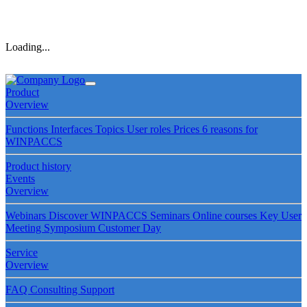
Loading...
Product
Overview
Functions
Interfaces
Topics
User roles
Prices
6 reasons for
WINPACCS
Product history
Events
Overview
Webinars
Discover WINPACCS
Seminars
Online courses
Key User
Meeting
Symposium
Customer Day
Service
Overview
FAQ
Consulting
Support