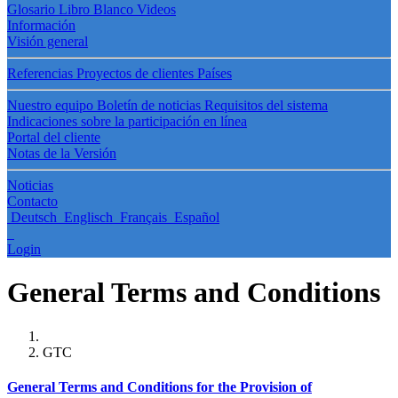
Glosario
Libro Blanco
Videos
Información
Visión general
Referencias
Proyectos de clientes
Países
Nuestro equipo
Boletín de noticias
Requisitos del sistema
Indicaciones sobre la participación en línea
Portal del cliente
Notas de la Versión
Noticias
Contacto
Deutsch
Englisch
Français
Español
Login
General Terms and Conditions
GTC
General Terms and Conditions for the Provision of