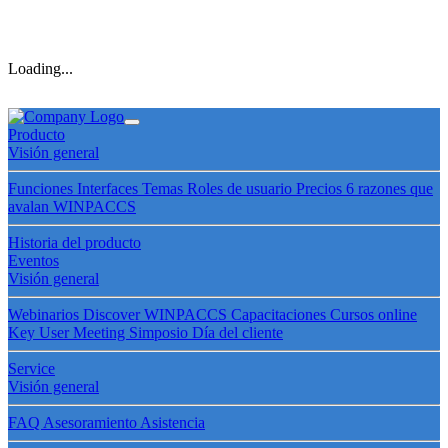
Loading...
Producto
Visión general
Funciones
Interfaces
Temas
Roles de usuario
Precios
6 razones que
avalan WINPACCS
Historia del producto
Eventos
Visión general
Webinarios
Discover WINPACCS
Capacitaciones
Cursos online
Key User Meeting
Simposio
Día del cliente
Service
Visión general
FAQ
Asesoramiento
Asistencia