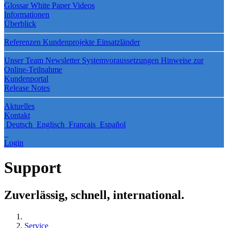
Glossar
White Paper
Videos
Informationen
Überblick
Referenzen
Kundenprojekte
Einsatzländer
Unser Team
Newsletter
Systemvoraussetzungen
Hinweise zur
Online-Teilnahme
Kundenportal
Release Notes
Aktuelles
Kontakt
Deutsch
Englisch
Français
Español
Login
Support
Zuverlässig, schnell, international.
Service