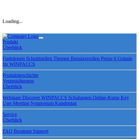
Loading...
Produkt
Überblick
Funktionen
Schnittstellen
Themen
Benutzerrollen
Preise
6 Gründe
für WINPACCS
Produktgeschichte
Veranstaltungen
Überblick
Webinare
Discover WINPACCS
Schulungen
Online-Kurse
Key
User Meeting
Symposium
Kundentag
Service
Überblick
FAQ
Beratung
Support