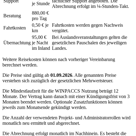
Support
fachlicher Support angeboten. Die
je Stunde
Abrechnung erfolgt im ¼-Stunden-Takt.
880,00 €
Beratung
pro Tag
0,50 € je
Fahrtkosten werden gegen Nachweis
Fahrtkosten
km
vergütet.
95,00 €
Bei Auslandsveranstaltungen gelten die
Übernachtung
je Nacht
gesetzlichen Pauschalen des jeweiligen
im Inland
Landes.
Weitere Reisekosten können nach vorheriger Vereinbarung
berechnet werden.
Die Preise sind gültig ab
01.09.2026
. Alle genannten Preise
verstehen sich zuzüglich der gesetzlichen Mehrwertsteuer.
Die Mindestlaufzeit für die WINPACCS Nutzung beträgt 12
Monate. Der Vertrag kann danach mit einer Kündigungsfrist von 3
Monaten beendet werden. Optionale Zusatzfunktionen können
jeweils zum Monatsende gekündigt werden.
Die Anzahl der verwendeten Projekt- und Administratorrollen wird
monatlich neu ermittelt und abgerechnet.
Die Abrechnung erfolgt monatlich im Nachhinein. Es besteht die