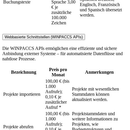
Buchungstexte
Sprache 3,00
Englisch, Französisch
€ je
und Spanisch übersetzt
zusätzliche
werden.
100.000
Zeichen
Webbasierte Schnittstellen (WINPACCS APIs)
Die WINPACCS APIs ermöglichen eine effiziente und sichere
Anbindung externer Systeme – für automatisierte Datenflüsse und
nahtlose Prozesse.
Preis pro
Bezeichnung
Anmerkungen
Monat
100,00 € (bis
1.000
Projekte mit wesentlichen
Aufrufe);
Projekte importieren
Stammdaten können
0,10 € je
aktualisiert werden.
zusätzlicher
Aufruf *
100,00 € (bis
Projektstammdaten und
1.000
weitere Informationen zu
Aufrufe);
Projekten, wie
Projekte abrufen
0,10 € je
Budgetstrukturen und