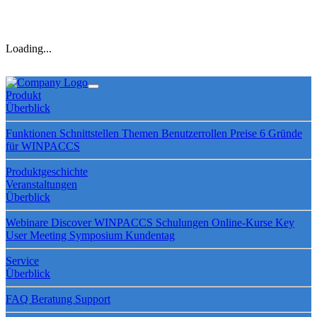
Loading...
Produkt
Überblick
Funktionen
Schnittstellen
Themen
Benutzerrollen
Preise
6 Gründe
für WINPACCS
Produktgeschichte
Veranstaltungen
Überblick
Webinare
Discover WINPACCS
Schulungen
Online-Kurse
Key
User Meeting
Symposium
Kundentag
Service
Überblick
FAQ
Beratung
Support