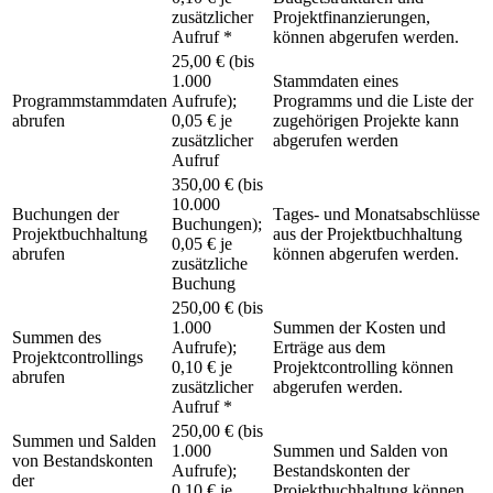
zusätzlicher
Projektfinanzierungen,
Aufruf *
können abgerufen werden.
25,00 € (bis
1.000
Stammdaten eines
Programmstammdaten
Aufrufe);
Programms und die Liste der
abrufen
0,05 € je
zugehörigen Projekte kann
zusätzlicher
abgerufen werden
Aufruf
350,00 € (bis
10.000
Buchungen der
Tages- und Monatsabschlüsse
Buchungen);
Projektbuchhaltung
aus der Projektbuchhaltung
0,05 € je
abrufen
können abgerufen werden.
zusätzliche
Buchung
250,00 € (bis
1.000
Summen der Kosten und
Summen des
Aufrufe);
Erträge aus dem
Projektcontrollings
0,10 € je
Projektcontrolling können
abrufen
zusätzlicher
abgerufen werden.
Aufruf *
250,00 € (bis
Summen und Salden
1.000
Summen und Salden von
von Bestandskonten
Aufrufe);
Bestandskonten der
der
0,10 € je
Projektbuchhaltung können