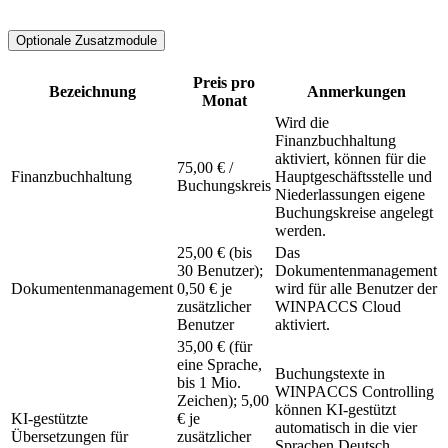
Optionale Zusatzmodule
Preis pro
Bezeichnung
Anmerkungen
Monat
Wird die
Finanzbuchhaltung
aktiviert, können für die
75,00 € /
Finanzbuchhaltung
Hauptgeschäftsstelle und
Buchungskreis
Niederlassungen eigene
Buchungskreise angelegt
werden.
25,00 € (bis
Das
30 Benutzer);
Dokumentenmanagement
Dokumentenmanagement
0,50 € je
wird für alle Benutzer der
zusätzlicher
WINPACCS Cloud
Benutzer
aktiviert.
35,00 € (für
eine Sprache,
Buchungstexte in
bis 1 Mio.
WINPACCS Controlling
Zeichen); 5,00
können KI-gestützt
KI-gestützte
€ je
automatisch in die vier
Übersetzungen für
zusätzlicher
Sprachen Deutsch,