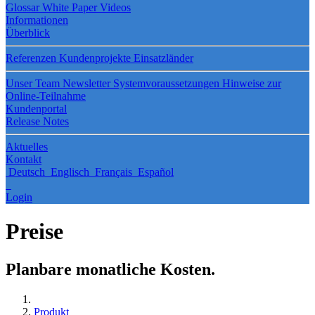
Glossar
White Paper
Videos
Informationen
Überblick
Referenzen
Kundenprojekte
Einsatzländer
Unser Team
Newsletter
Systemvoraussetzungen
Hinweise zur
Online-Teilnahme
Kundenportal
Release Notes
Aktuelles
Kontakt
Deutsch
Englisch
Français
Español
Login
Preise
Planbare monatliche Kosten.
Produkt