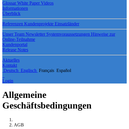
Glossar
White Paper
Videos
Informationen
Überblick
Referenzen
Kundenprojekte
Einsatzländer
Unser Team
Newsletter
Systemvoraussetzungen
Hinweise zur
Online-Teilnahme
Kundenportal
Release Notes
Aktuelles
Kontakt
Deutsch
Englisch
Français
Español
Login
Allgemeine
Geschäftsbedingungen
AGB