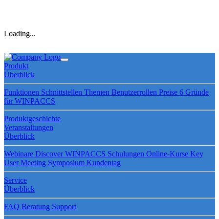
Loading...
Produkt
Überblick
Funktionen
Schnittstellen
Themen
Benutzerrollen
Preise
6 Gründe
für WINPACCS
Produktgeschichte
Veranstaltungen
Überblick
Webinare
Discover WINPACCS
Schulungen
Online-Kurse
Key
User Meeting
Symposium
Kundentag
Service
Überblick
FAQ
Beratung
Support